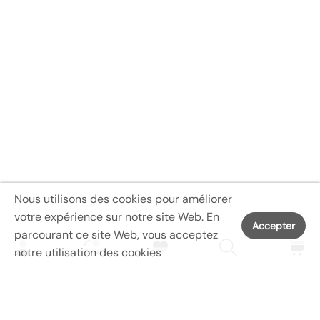
client.
3. Comme vous le savez, différents ordinateurs
affichent les couleurs différemment, la couleur réelle
de l'article peut donc légèrement différer de l'image ci-
dessous.
Contenu de l'emballage :
Shorts X1
Nous utilisons des cookies pour améliorer
votre expérience sur notre site Web. En
Accepter
parcourant ce site Web, vous acceptez
notre utilisation des cookies