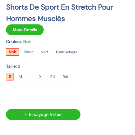
o
Shorts De Sport En Stretch Pour
n
Hommes Musclés
s
d
More Details
u
p
Couleur:
Noir
r
Noir
Blanc
Vert
Camouflage
o
d
Taille:
S
u
S
M
L
Xl
2xl
3xl
i
t
✨ Essayage Virtuel