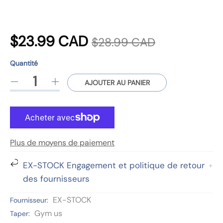
P
P
$23.99 CAD
$28.99 CAD
r
r
Quantité
i
Quantité
p
i
AJOUTER AU PANIER
R
A
x
r
é
u
o
x
d
g
d
u
m
r
u
i
e
c
Plus de moyens de paiement
r
n
é
d
t
e
t
EX-STOCK Engagement et politique de retour
g
s
l
e
e
des fournisseurs
.
a
r
u
p
q
l
v
EX-STOCK
Fournisseur:
l
r
u
a
Gym us
Taper:
o
a
q
i